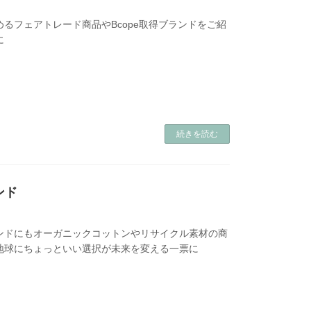
るフェアトレード商品やBcope取得ブランドをご紹
に
続きを読む
ンド
ンドにもオーガニックコットンやリサイクル素材の商
地球にちょっといい選択が未来を変える一票に