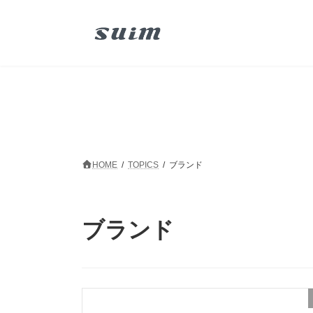
コ
ナ
ン
ビ
テ
ゲ
ン
ー
ツ
シ
へ
ョ
ス
ン
キ
に
ッ
移
プ
動
HOME
TOPICS
ブランド
ブランド